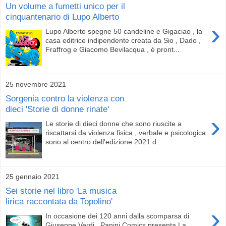
Un volume a fumetti unico per il
cinquantenario di Lupo Alberto
›
Lupo Alberto spegne 50 candeline e Gigaciao , la
casa editrice indipendente creata da Sio , Dado ,
Fraffrog e Giacomo Bevilacqua , è pront...
25 novembre 2021
Sorgenia contro la violenza con
dieci 'Storie di donne rinate'
›
Le storie di dieci donne che sono riuscite a
riscattarsi da violenza fisica , verbale e psicologica
sono al centro dell'edizione 2021 d...
25 gennaio 2021
Sei storie nel libro 'La musica
lirica raccontata da Topolino'
›
In occasione dei 120 anni dalla scomparsa di
Giuseppe Verdi , Panini Comics presenta La