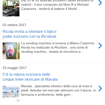
›
Dal 10 al 14 febbraio prossimi i Blues Brothers di
radio3i - il duo composto da Maxi B e Michael
Casanova - tenterà di battere il World...
02 ottobre 2017
Ricola invita a intonare il tipico
yodel svizzero con la Ricolizer
›
La vending machine si troverà a Milano Cadorma
Ricola ha realizzato la Ricolizer , una sorta di
vending machine , dotata di microfono e...
23 maggio 2017
C'è la natura svizzera nelle
cinque linee skincare di Mavala
›
Mavala , specialista elvetico della cura di mani e
piedi, debutta nel mercato skincare con il lancio, in
farmacia e profumeria, della gam...