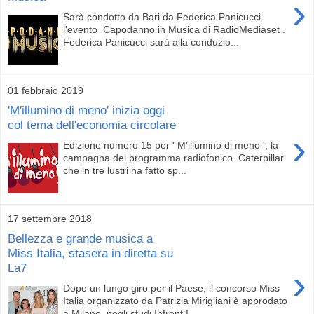
›
Sarà condotto da Bari da Federica Panicucci
l'evento Capodanno in Musica di RadioMediaset .
Federica Panicucci sarà alla conduzio...
01 febbraio 2019
'M'illumino di meno' inizia oggi
col tema dell'economia circolare
›
Edizione numero 15 per ' M'illumino di meno ', la
campagna del programma radiofonico Caterpillar
che in tre lustri ha fatto sp...
17 settembre 2018
Bellezza e grande musica a
Miss Italia, stasera in diretta su
La7
›
Dopo un lungo giro per il Paese, il concorso Miss
Italia organizzato da Patrizia Mirigliani è approdato
a Milano, negli studi Infront I...