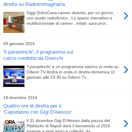
diretta su Radioimmaginaria
›
Oggi DolceCasa cameo diventa, per un giorno,
uno studio radiofonico . Lo spazio interattivo e
multifunzionale di cameo , infatti, sarà prot...
09 gennaio 2015
'Il parastinchi', il programma sul
calcio condotto da Gnocchi
›
'I parastinchi' è un programma satirico in onda su
Odeon TV Andrà in onda in diretta domenica 11
gennaio alle 23.30 su Odeon Tv...
18 dicembre 2014
Quattro ore di diretta per il
'Capodanno con Gigi D'Alessio'
›
Il 31 dicembre Gigi D'Alessio dalla piazza del
Plebiscito di Napoli darà il benvenuto al 2015
insieme a tanti amici e colleghi: da...