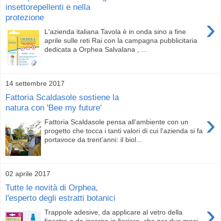
insettorepellenti e nella
protezione
›
L'azienda italiana Tavola è in onda sino a fine
aprile sulle reti Rai con la campagna pubblicitaria
dedicata a Orphea Salvalana , ...
14 settembre 2017
Fattoria Scaldasole sostiene la
natura con 'Bee my future'
›
Fattoria Scaldasole pensa all’ambiente con un
progetto che tocca i tanti valori di cui l'azienda si fa
portavoce da trent’anni: il biol...
02 aprile 2017
Tutte le novità di Orphea,
l'esperto degli estratti botanici
›
Trappole adesive, da applicare al vetro della
finestra o da inserire in fioriera, che per due mesi