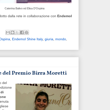
Caterina Balivo ed Elisa D'Ospina
otto dalla rete in collaborazione con
Endemol
'Ospina
,
Endemol Shine Italy
,
giuria
,
mondo
,
e del Premio Birra Moretti
o del
 edizione
 di
one
tenuta
gliese