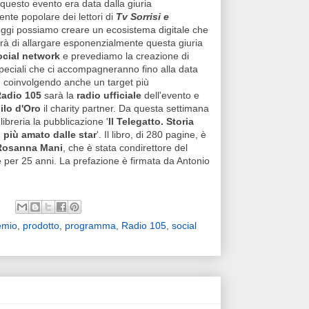
i questo evento era data dalla giuria
nte popolare dei lettori di
Tv Sorrisi e
oggi possiamo creare un ecosistema digitale che
rà di allargare esponenzialmente questa giuria
ocial network
e prevediamo la creazione di
peciali che ci accompagneranno fino alla data
, coinvolgendo anche un target più
adio 105
sarà la
radio ufficiale
dell'evento e
ilo d'Oro
il charity partner. Da questa settimana
libreria la pubblicazione '
Il Telegatto. Storia
 più amato dalle star
'. Il libro, di 280 pagine, è
Rosanna Mani
, che è stata condirettore del
 per 25 anni. La prefazione è firmata da Antonio
emio
,
prodotto
,
programma
,
Radio 105
,
social