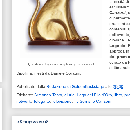
L'unicità d
esclusivame
Canzoni
; 
ci permette
grazie ai
s
contenuti s
dell'evento
giovane".
R
Lega del F
approda in 
del premio
curato da
Quest'anno la giuria si amplierà grazie ai social
settimanale
Dipollina, i testi da Daniele Soragni.
Pubblicato dalla
Redazione di GoldenBackstage
alle
20:30
Etichette:
Armando Testa
,
giuria
,
Lega del Filo d'Oro
,
libro
,
pr
network
,
Telegatto
,
televisione
,
Tv Sorrisi e Canzoni
08 marzo 2018