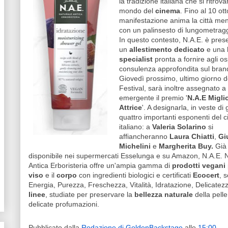
la tradizione italiana che si ritrov
mondo del
cinema
. Fino al 10 ott
manifestazione anima la città me
con un palinsesto di lungometraggi
In questo contesto, N.A.E. è pres
un
allestimento dedicato
e una
specialist
pronta a fornire agli os
consulenza approfondita sul bran
Giovedì prossimo, ultimo giorno d
Festival, sarà inoltre assegnato a
emergente il premio '
N.A.E Migli
Attrice
'. A designarla, in veste di 
quattro importanti esponenti del 
italiano: a
Valeria Solarino
si
affiancheranno
Laura Chiatti
,
Gi
Michelini
e
Margherita Buy.
Già
disponibile nei supermercati Esselunga e su Amazon, N.A.E. 
Antica Erboristeria offre un'ampia gamma di
prodotti vegani
viso
e il
corpo
con ingredienti biologici e certificati
Ecocert
, 
Energia, Purezza, Freschezza, Vitalità, Idratazione, Delicatez
linee
, studiate per preservare la
bellezza naturale
della pelle
delicate profumazioni.
Pubblicato dalla
Redazione di GoldenBackstage
alle
15:00