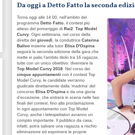
Da oggi a Detto Fatto la seconda edi
Torna oggi alle 14.00, nell'ambito del
programma
Detto Fatto
, il contest più
atteso del pomeriggio di
Rai2
:
Top Model
Curvy
. Ogni settimana, nel corso della
diretta del
giovedì
, la conduttrice
Caterina
Balivo
insieme alla tutor
Elisa D'Ospina
seguirà la seconda edizione della gara che
mette in palio l'ambito titolo tra 16 ragazze,
tutte con un unico obiettivo: diventare la
Top Model Curvy 2018
. Nel corso dei
cinque appuntamenti
con il contest Top
Model Curvy, le candidate verranno
giudicate direttamente dalla 'madrina' del
concorso
Elisa D'Ospina
e da una giuria
d’eccezione, che entrerà in scena nelle fasi
finali del contest, fino alla proclamazione.
In ogni appuntamento con Top Model
Curvy, anche i telespettatori avranno un
compito importante. Il pubblico da casa,
infatti, potrà salvare una ragazza a rischio
eliminazione ed esprimere le proprie