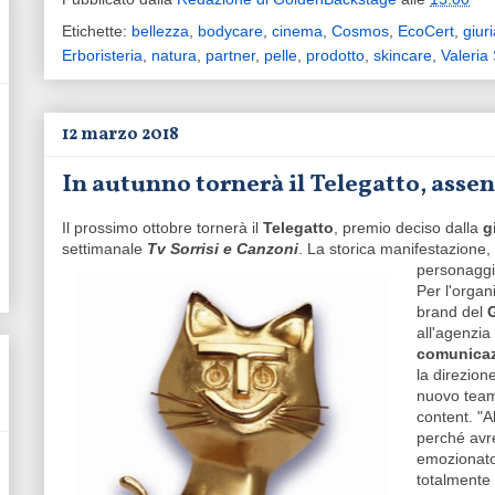
Etichette:
bellezza
,
bodycare
,
cinema
,
Cosmos
,
EcoCert
,
giur
Erboristeria
,
natura
,
partner
,
pelle
,
prodotto
,
skincare
,
Valeria
12 marzo 2018
In autunno tornerà il Telegatto, assent
Il prossimo ottobre tornerà il
Telegatto
, premio deciso dalla
g
settimanale
Tv Sorrisi e Canzoni
. La storica manifestazione,
personaggi
Per l'organ
brand del
all'agenzia
comunica
la direzion
nuovo team
content. "
perché avre
emozionato 
totalmente 