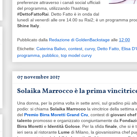
preferenze attraverso i canali social ufficiali
del programma, utilizzando l'hashtag
#DettoFattoRai
. Detto Fatto è in onda dal
lunedì al venerdì alle ore 14.00 su Rai2; è un programma prod
Shine Italy
.
Pubblicato dalla
Redazione di GoldenBackstage
alle
12:00
Etichette:
Caterina Balivo
,
contest
,
curvy
,
Detto Fatto
,
Elisa D
programma
,
pubblico
,
top model curvy
07 novembre 2017
Solaika Marrocco è la prima vincitric
Una donna, per la prima volta in sette anni, sul gradino più alt
podio: si chiama
Solaika Marrocco
la vincitrice della settima
del
Premio Birra Moretti Grand Cru
, contest di
giovani chef
talento
promosso e organizzato congiuntamente da
Fondazi
Birra Moretti
e
Identità Golose
. Per la sfida
finale
, che si è 
ieri sera al ristorante
Lume
di Milano, la giovanissima chef pu