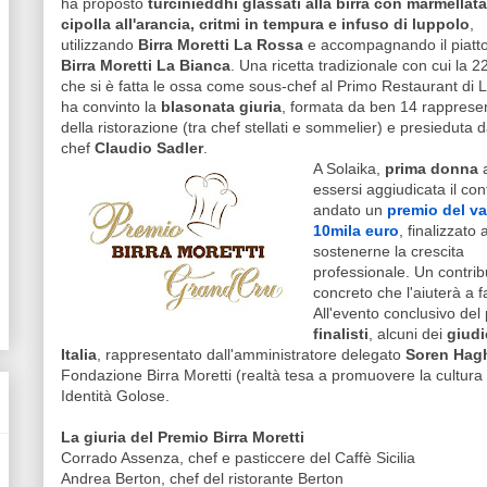
ha proposto
turcinieddhi glassati alla birra con marmellata
cipolla all'arancia, critmi in tempura e infuso di luppolo
,
utilizzando
Birra Moretti La Rossa
e accompagnando il piatt
Birra Moretti La Bianca
. Una ricetta tradizionale con cui la 
che si è fatta le ossa come sous-chef al Primo Restaurant di 
ha convinto la
blasonata giuria
, formata da ben 14 rappresen
della ristorazione (tra chef stellati e sommelier) e presieduta d
chef
Claudio Sadler
.
A Solaika,
prima donna
essersi aggiudicata il con
andato un
premio del va
10mila euro
, finalizzato 
sostenerne la crescita
professionale. Un contrib
concreto che l'aiuterà a f
All'evento conclusivo de
finalisti
, alcuni dei
giudic
Italia
, rappresentato dall'amministratore delegato
Soren Hag
Fondazione Birra Moretti (realtà tesa a promuovere la cultura 
Identità Golose.
La giuria del Premio Birra Moretti
Corrado Assenza, chef e pasticcere del Caffè Sicilia
Andrea Berton, chef del ristorante Berton