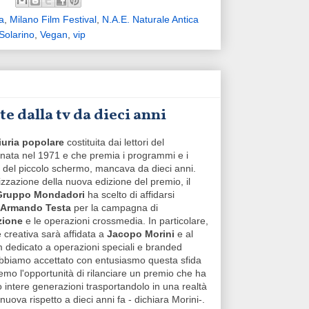
ia
,
Milano Film Festival
,
N.A.E. Naturale Antica
 Solarino
,
Vegan
,
vip
e dalla tv da dieci anni
iuria popolare
costituita dai lettori del
 nata nel 1971 e che premia i programmi e i
 del piccolo schermo, mancava da dieci anni.
izzazione della nuova edizione del premio, il
Gruppo Mondadori
ha scelto di affidarsi
Armando Testa
per la campagna di
zione
e le operazioni crossmedia. In particolare,
e creativa sarà affidata a
Jacopo Morini
e al
 dedicato a operazioni speciali e branded
Abbiamo accettato con entusiasmo questa sfida
mo l'opportunità di rilanciare un premio che ha
intere generazioni trasportandolo in una realtà
nuova rispetto a dieci anni fa - dichiara Morini-.