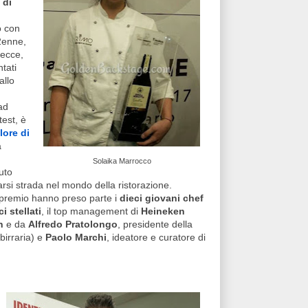
 di
o con
22enne,
Lecce,
tati
allo
ad
test, è
lore di
a
Solaika Marrocco
uto
arsi strada nel mondo della ristorazione.
l premio hanno preso parte i
dieci giovani chef
i stellati
, il top management di
Heineken
h
e da
Alfredo Pratolongo
, presidente della
birraria) e
Paolo Marchi
, ideatore e curatore di