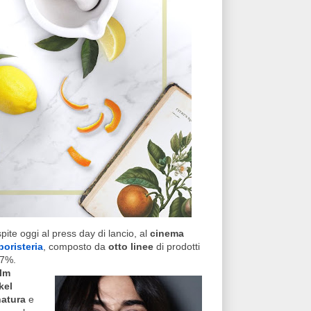
spite oggi al press day di lancio, al
cinema
boristeria
, composto da
otto linee
di prodotti
97%.
ilm
kel
natura
e