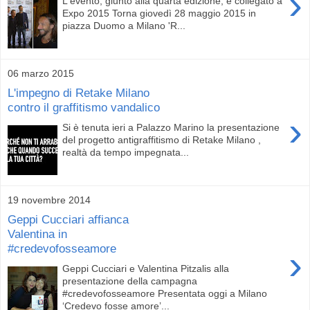
›
L'evento, giunto alla quarta edizione, è collegato a
Expo 2015 Torna giovedì 28 maggio 2015 in
piazza Duomo a Milano 'R...
06 marzo 2015
L'impegno di Retake Milano
contro il graffitismo vandalico
›
Si è tenuta ieri a Palazzo Marino la presentazione
del progetto antigraffitismo di Retake Milano ,
realtà da tempo impegnata...
19 novembre 2014
Geppi Cucciari affianca
Valentina in
#credevofosseamore
›
Geppi Cucciari e Valentina Pitzalis alla
presentazione della campagna
#credevofosseamore Presentata oggi a Milano
‘Credevo fosse amore’...