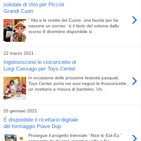
solidale di Vito per Piccoli
Grandi Cuori
›
' Vito e le ricette del Cuore: una favola per far
nascere un sorriso ' è il titolo del volume dallo
scorso 8 dicembre disponibile si...
22 marzo 2021
Ingolosiscono le ciocoricette di
Luigi Cassago per Toys Center
›
In occasione delle prossime festività pasquali,
Toys Center porta nei suoi negozi le #ciocoricette ,
un ricettario a misura di bambino. Un...
25 gennaio 2021
È disponibile il ricettario digitale
del formaggio Piave Dop
›
Prosegue il progetto triennale ' Nice to Eat-Eu '
composto da diverse iniziative volte a far