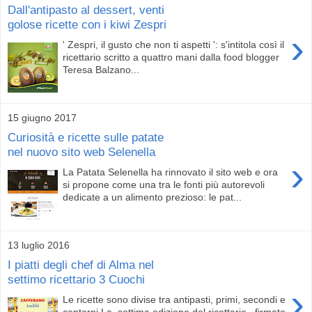
Dall'antipasto al dessert, venti
golose ricette con i kiwi Zespri
›
' Zespri, il gusto che non ti aspetti ': s'intitola così il
ricettario scritto a quattro mani dalla food blogger
Teresa Balzano...
15 giugno 2017
Curiosità e ricette sulle patate
nel nuovo sito web Selenella
›
La Patata Selenella ha rinnovato il sito web e ora
si propone come una tra le fonti più autorevoli
dedicate a un alimento prezioso: le pat...
13 luglio 2016
I piatti degli chef di Alma nel
settimo ricettario 3 Cuochi
›
Le ricette sono divise tra antipasti, primi, secondi e
contorni La settima edizione del ricettario , firmato