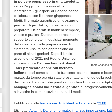
in polvere compresso in una tavoletta
senza l'aggiunta di nessun altro
ingrediente - gli esperti di Danone hanno
collaborato con il partner giapponese
Meiji
. Il formato garantisce un
dosaggio
preciso di prodotto
, consentendo di
preparare il
biberon
in maniera semplice,
veloce e pratica. Dunque, rappresenta un
supporto concreto, in qualsiasi momento
della giornata, nella preparazione di un
elemento vissuto con apprensione da
parte di alcuni genitori. Dopo il lancio,
avvenuto nel 2021 nel Regno Unito, con
successo, ora
Danone lancia Aptamil
Tania Cagnotto h
Tabs predosate anche sul mercato
italiano
, così come su quello francese, estone, lituano e lettone
marzo, da tempo era già stato presentato al mondo della pediat
dei medici. Danone Italia presto supporterà l'innovazione
Apta
campagna social indirizzata ai genitori
e, progressivamente,
a investire in comunicazione su tutti i media.
Pubblicato dalla
Redazione di GoldenBackstage
alle
23:00
Etichette:
Aptamil
,
Danone
,
formato
,
infanzia
,
innovazione
,
lat