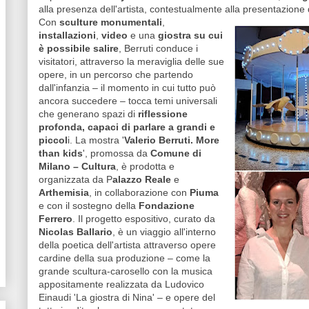
alla presenza dell'artista, contestualmente alla presentazione
Con
sculture monumentali
,
installazioni
,
video
e una
giostra su cui
è possibile salire
, Berruti conduce i
visitatori, attraverso la meraviglia delle sue
opere, in un percorso che partendo
dall'infanzia – il momento in cui tutto può
ancora succedere – tocca temi universali
che generano spazi di
riflessione
profonda, capaci di parlare a grandi e
piccol
i. La mostra '
Valerio Berruti. More
than kids
', promossa da
Comune di
Milano – Cultura
, è prodotta e
organizzata da P
alazzo Reale
e
Arthemisia
, in collaborazione con
Piuma
e con il sostegno della
Fondazione
Ferrero
. Il progetto espositivo, curato da
Nicolas Ballario
, è un viaggio all'interno
della poetica dell'artista attraverso opere
cardine della sua produzione – come la
grande scultura-carosello con la musica
appositamente realizzata da Ludovico
Einaudi 'La giostra di Nina' – e opere del