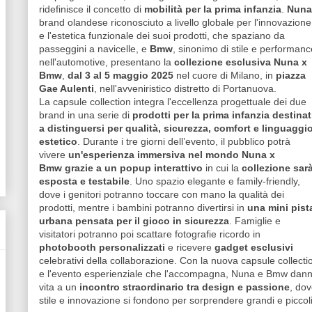
ridefinisce il concetto di
mobilità per la prima infanzia
.
Nuna
brand olandese riconosciuto a livello globale per l'innovazione
e l'estetica funzionale dei suoi prodotti, che spaziano da
passeggini a navicelle, e
Bmw
, sinonimo di stile e performanc
nell'automotive, presentano la
collezione esclusiva Nuna x
Bmw
,
dal 3 al 5 maggio 2025
nel cuore di Milano, in
piazza
Gae Aulenti
, nell'avveniristico distretto di Portanuova.
La capsule collection integra l'eccellenza progettuale dei due
brand in una serie di
prodotti per la prima infanzia destinat
a distinguersi per qualità, sicurezza, comfort e linguaggi
estetico
. Durante i tre giorni dell’evento, il pubblico potrà
vivere
un'esperienza immersiva nel mondo Nuna x
Bmw grazie a un popup interattivo
in cui la
collezione sar
esposta e testabile
. Uno spazio elegante e family-friendly,
dove i genitori potranno toccare con mano la qualità dei
prodotti, mentre i bambini potranno divertirsi in
una mini pist
urbana pensata per il gioco in sicurezza
. Famiglie e
visitatori potranno poi scattare fotografie ricordo in
photobooth personalizzati
e ricevere
gadget esclusivi
celebrativi della collaborazione. Con la nuova capsule collecti
e l'evento esperienziale che l'accompagna, Nuna e Bmw dan
vita a un
incontro straordinario tra design e passione
, do
stile e innovazione si fondono per sorprendere grandi e piccoli