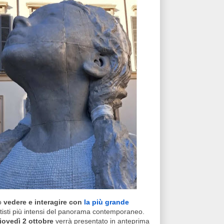
ò
vedere e interagire con
la più grande
artisti più intensi del panorama contemporaneo.
iovedì 2 ottobre
verrà presentato in anteprima