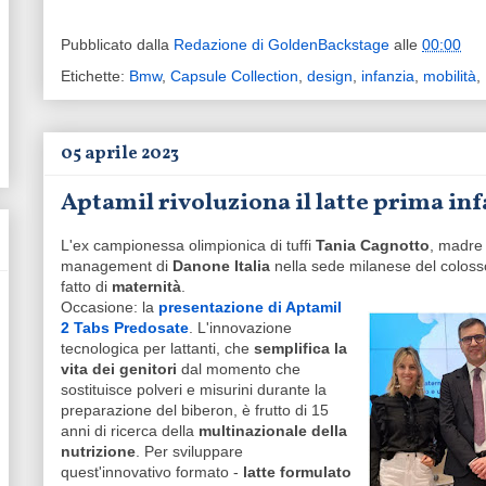
Pubblicato dalla
Redazione di GoldenBackstage
alle
00:00
Etichette:
Bmw
,
Capsule Collection
,
design
,
infanzia
,
mobilità
,
05 aprile 2023
Aptamil rivoluziona il latte prima in
L'ex campionessa olimpionica di tuffi
Tania Cagnotto
, madre 
management di
Danone Italia
nella sede milanese del colosso
fatto di
maternità
.
Occasione: la
presentazione di Aptamil
2 Tabs Predosate
. L'innovazione
tecnologica per lattanti, che
semplifica la
vita dei genitori
dal momento che
sostituisce polveri e misurini durante la
preparazione del biberon, è frutto di 15
anni di ricerca della
multinazionale della
nutrizione
. Per sviluppare
quest'innovativo formato -
latte formulato