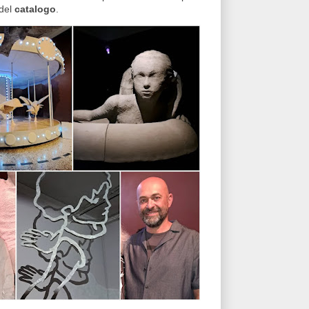
 del
catalogo
.