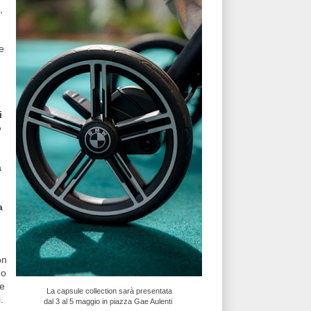
,
e
i
o
à
a
on
no
ve
La capsule collection sarà presentata
.
dal 3 al 5 maggio in piazza Gae Aulenti