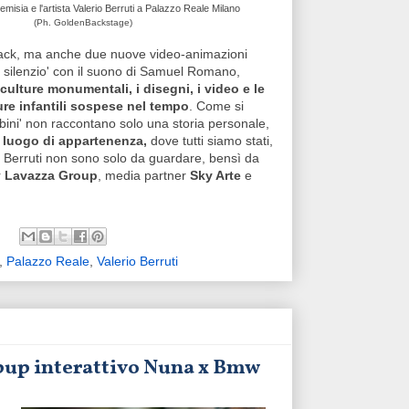
hemisia e l'artista Valerio Berruti a Palazzo Reale Milano
(Ph. GoldenBackstage)
tack, ma anche due nuove video-animazioni
e silenzio' con il suono di Samuel Romano,
sculture monumentali, i disegni, i video e le
re infantili sospese nel tempo
. Come si
ambini' non raccontano solo una storia personale,
 luogo di appartenenza,
dove tutti siamo stati,
i Berruti non sono solo da guardare, bensì da
r
Lavazza Group
, media partner
Sky Arte
e
,
Palazzo Reale
,
Valerio Berruti
popup interattivo Nuna x Bmw