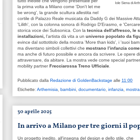
tutto inedite che vengono presentate per
Iole Siena di Art
la prima volta a Milano come 'Don't let me
be wrong', la grande scultura allestita nel
cortile di Palazzo Reale musicata da Daddy G dei Massive At
'Lilith', con la colonna sonora di Rodrigo D'Erasmo, e 'Cercar
storica voce dei Subsonica. Con la
tecnica dell'affresco, le 
installazioni,
l'artista dà vita a un
universo popolato da figu
evince dal sottotitolo della mostra 'More than kids', i 'suoi b
ma diventano simboli collettivi che
mostrano l’infanzia come
ma anche di futuro possibile e ancora da scrivere. Le opere d
attraversare, da abitare. La mostra vede come special partne
mobility partner
Frecciarossa Treno Ufficiale
.
Pubblicato dalla
Redazione di GoldenBackstage
alle
11:00
Etichette:
Arthemisia
,
bambini
,
documentario
,
infanzia
,
mostra
30 aprile 2025
In arrivo a Milano per tre giorni il 
Un progetto inedito, all'insegna del design e dello stile, che