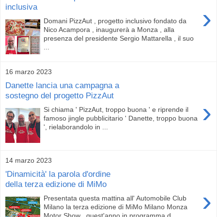
inclusiva
›
Domani PizzAut , progetto inclusivo fondato da
Nico Acampora , inaugurerà a Monza , alla
presenza del presidente Sergio Mattarella , il suo
...
16 marzo 2023
Danette lancia una campagna a
sostegno del progetto PizzAut
›
Si chiama ' PizzAut, troppo buona ' e riprende il
famoso jingle pubblicitario ' Danette, troppo buona
', rielaborandolo in ...
14 marzo 2023
'Dinamicità' la parola d'ordine
della terza edizione di MiMo
›
Presentata questa mattina all' Automobile Club
Milano la terza edizione di MiMo Milano Monza
Motor Show , quest'anno in programma d...