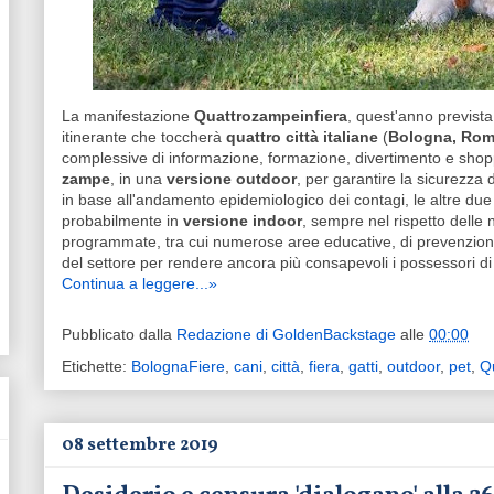
La manifestazione
Quattrozampeinfiera
, quest'anno previst
itinerante che toccherà
quattro città italiane
(
Bologna, Roma
complessive di informazione, formazione, divertimento e sho
zampe
, in una
versione outdoor
, per garantire la sicurezza 
in base all'andamento epidemiologico dei contagi, le altre du
probabilmente in
versione indoor
, sempre nel rispetto delle n
programmate, tra cui numerose aree educative, di prevenzione
del settore per rendere ancora più consapevoli i possessori di 
Continua a leggere...»
Pubblicato dalla
Redazione di GoldenBackstage
alle
00:00
Etichette:
BolognaFiere
,
cani
,
città
,
fiera
,
gatti
,
outdoor
,
pet
,
Q
08 settembre 2019