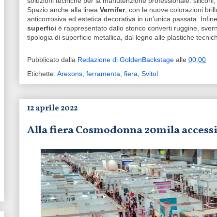
soluzioni tecniche per la manutenzione professionale: siliconi, sig
Spazio anche alla linea
Vernifer
, con le nuove colorazioni bril
anticorrosiva ed estetica decorativa in un’unica passata. Infin
superfici
è rappresentato dallo storico converti ruggine, svernic
tipologia di superficie metallica, dal legno alle plastiche tecnic
Pubblicato dalla
Redazione di GoldenBackstage
alle
00:00
Etichette:
Arexons
,
ferramenta
,
fiera
,
Svitol
12 aprile 2022
Alla fiera Cosmodonna 20mila accessi