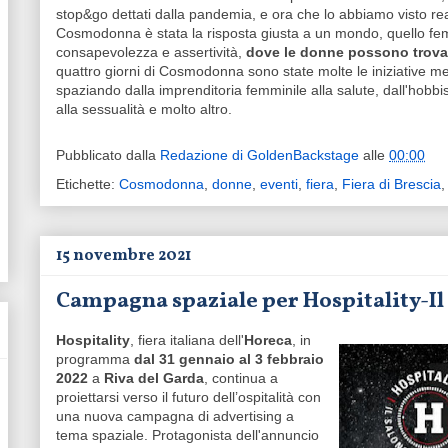
stop&go dettati dalla pandemia, e ora che lo abbiamo visto re
Cosmodonna è stata la risposta giusta a un mondo, quello fe
consapevolezza e assertività,
dove le donne possono trova
quattro giorni di Cosmodonna sono state molte le iniziative m
spaziando dalla imprenditoria femminile alla salute, dall'hobbis
alla sessualità e molto altro.
Pubblicato dalla
Redazione di GoldenBackstage
alle
00:00
Etichette:
Cosmodonna
,
donne
,
eventi
,
fiera
,
Fiera di Brescia
15 novembre 2021
Campagna spaziale per Hospitality-Il 
Hospitality
, fiera italiana dell'
Horeca
, in
programma
dal 31 gennaio al 3 febbraio
2022
a
Riva del Garda
, continua a
proiettarsi verso il futuro dell’ospitalità con
una nuova campagna di advertising a
tema spaziale. Protagonista dell'annuncio