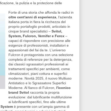
icazione, la pulizia e la protezione delle
Forte di una storia che affonda le radici in
oltre cent'anni di esperienza
, l'azienda
italiana porta in fiera la ricchezza del
proprio portafoglio prodotti, articolato in
cinque brand specialistici –
Svitol,
System, Fulcron, Vernifer e Ferox
–
capaci di rispondere con precisione alle
esigenze di professionisti, installatori e
appassionati del fai da te. L'universo
Fulcron è protagonista con una selezione
completa di referenze per la detergenza,
dai classici sgrassatori professionali ai
trattamenti specifici per ambienti, come
climatizzatori, piani cottura e superfici
moderne. Novità 2025, il nuovo Multiuso
Antistatico e lo Sgrassatore Superfici
Moderne. Al fianco di Fulcron,
l'iconico
brand Svitol
racconta la propria
evoluzione: dal lubrificante multifunzione
ai lubrificanti specifici, fino alle ultime
.
System
è presente con un’ampia gamma di